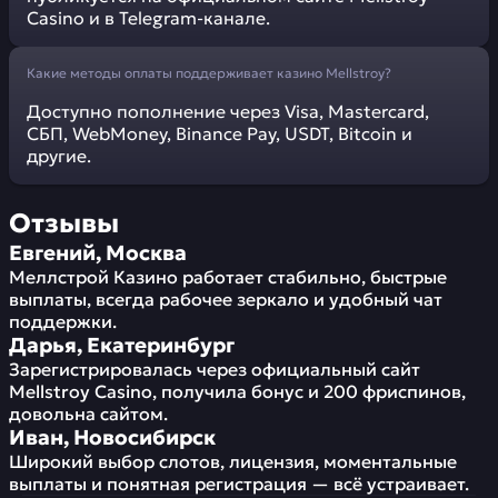
Casino и в Telegram-канале.
Какие методы оплаты поддерживает казино Mellstroy?
Доступно пополнение через Visa, Mastercard,
СБП, WebMoney, Binance Pay, USDT, Bitcoin и
другие.
Отзывы
Евгений, Москва
Меллстрой Казино работает стабильно, быстрые
выплаты, всегда рабочее зеркало и удобный чат
поддержки.
Дарья, Екатеринбург
Зарегистрировалась через официальный сайт
Mellstroy Casino, получила бонус и 200 фриспинов,
довольна сайтом.
Иван, Новосибирск
Широкий выбор слотов, лицензия, моментальные
выплаты и понятная регистрация — всё устраивает.