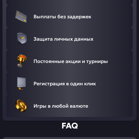
Выплаты без задержек
Защита личных данных
Постоянные акции и турниры
Регистрация в один клик
Игры в любой валюте
FAQ