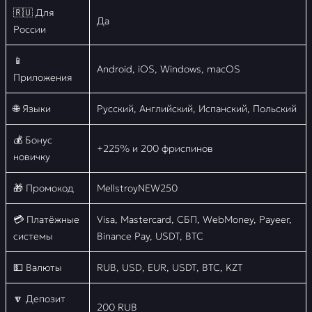
🇷🇺 Для
Да
России
📱
Android, iOS, Windows, macOS
Приложения
🌐 Языки
Русский, Английский, Испанский, Польский
💰 Бонус
+225% и 200 фриспинов
новичку
🎁 Промокод
MellstroyNEW250
💳 Платёжные
Visa, Mastercard, СБП, WebMoney, Payeer,
системы
Binance Pay, USDT, BTC
💵 Валюты
RUB, USD, EUR, USDT, BTC, KZT
🔽 Депозит
200 RUB