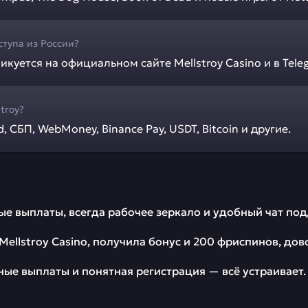
ступа из России?
икуется на официальном сайте Mellstroy Casino и в Tele
troy?
 СБП, WebMoney, Binance Pay, USDT, Bitcoin и другие.
ые выплаты, всегда рабочее зеркало и удобный чат по
ellstroy Casino, получила бонус и 200 фриспинов, дов
ые выплаты и понятная регистрация — всё устраивает.