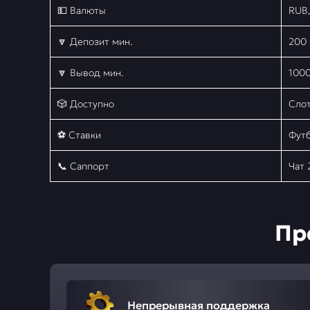
💵 Валюты
RUB,
🔽 Депозит мин.
200
🔽 Вывод мин.
100
🎲 Доступно
Слот
⚽ Ставки
Футб
📞 Саппорт
Чат 
Пр
Непрерывная поддержка