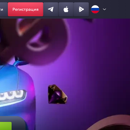
ти
Регистрация