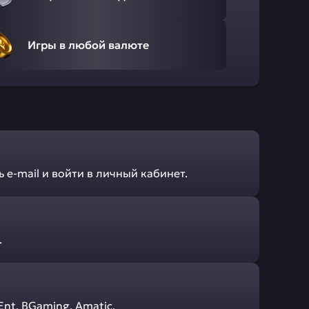
Игры в любой валюте
e-mail и войти в личный кабинет.
.
Ent, BGaming, Amatic.