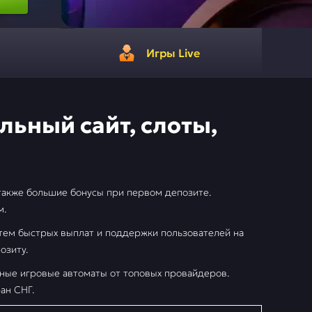
Игры Live
льный сайт, слоты,
также большие бонусы при первом депозите.
м.
стем быстрых выплат и поддержки пользователей на
озиту.
ьные игровые автоматы от топовых провайдеров.
ан СНГ.