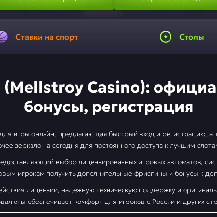
Ставки на спорт
Столы
(Mellstroy Casino): официа
бонусы, регистрация
ля игры онлайн, предлагающая быстрый вход и регистрацию, а 
чее зеркало на сегодня для постоянного доступа к лучшим слота
 предоставляющий выбор лицензированных игровых автоматов, си
овым игрокам получить дополнительные фриспины и бонусы к деп
действия лицензии, надежную техническую поддержку и оригинал
овалюты обеспечивает комфорт для игроков с России и других стр