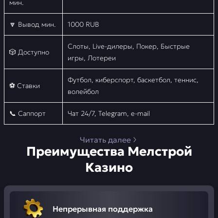
мин.
🔽 Вывод мин.
1000 RUB
Слоты, Live-дилеры, Покер, Быстрые
🎲 Доступно
игры, Лотереи
Футбол, киберспорт, баскетбол, теннис,
⚽ Ставки
волейбол
📞 Саппорт
Чат 24/7, Telegram, e-mail
Читать далее
Преимущества Мелстрой
Казино
Непрерывная поддержка