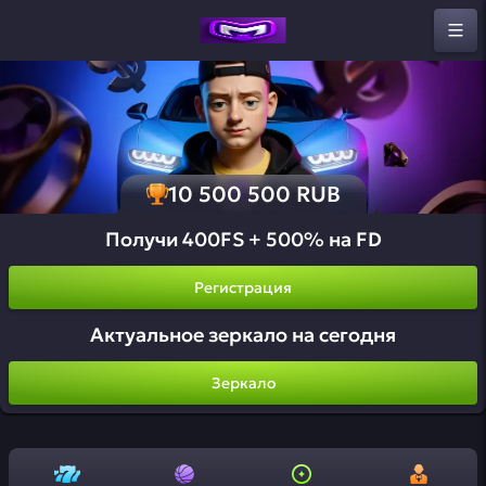
10 500 500 RUB
Получи 400FS + 500% на FD
Регистрация
Актуальное зеркало на сегодня
Зеркало