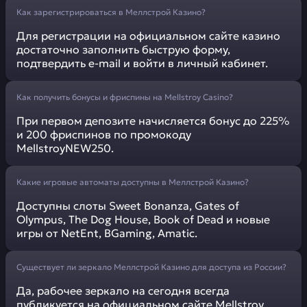
Как зарегистрироваться в Меллстрой Казино?
Для регистрации на официальном сайте казино
достаточно заполнить быструю форму,
подтвердить e-mail и войти в личный кабинет.
Как получить бонусы и фриспины на Mellstroy Casino?
При первом депозите начисляется бонус до 225%
и 200 фриспинов по промокоду
MellstroyNEW250.
Какие игровые автоматы доступны в Меллстрой Казино?
Доступны слоты Sweet Bonanza, Gates of
Olympus, The Dog House, Book of Dead и новые
игры от NetEnt, BGaming, Amatic.
Существует ли зеркало Меллстрой Казино для доступа из России?
Да, рабочее зеркало на сегодня всегда
публикуется на официальном сайте Mellstroy