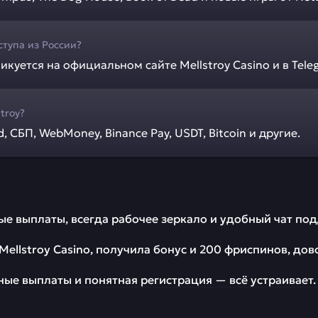
ступа из России?
икуется на официальном сайте Mellstroy Casino и в Tele
troy?
 СБП, WebMoney, Binance Pay, USDT, Bitcoin и другие.
ые выплаты, всегда рабочее зеркало и удобный чат по
ellstroy Casino, получила бонус и 200 фриспинов, дов
ые выплаты и понятная регистрация — всё устраивает.