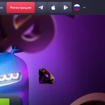
ти
Регистрация