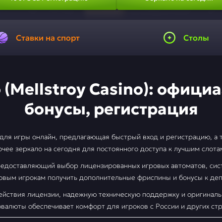
Ставки на спорт
Столы
(Mellstroy Casino): официа
бонусы, регистрация
ля игры онлайн, предлагающая быстрый вход и регистрацию, а 
чее зеркало на сегодня для постоянного доступа к лучшим слота
 предоставляющий выбор лицензированных игровых автоматов, си
овым игрокам получить дополнительные фриспины и бонусы к деп
действия лицензии, надежную техническую поддержку и оригинал
овалюты обеспечивает комфорт для игроков с России и других стр