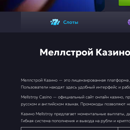
Слоты
Меллстрой Казино 
Меллстрой Казино — это лицензированная платформа д
Пользователи находят здесь удобный интерфейс и рабо
Mellstroy Casino — официальный сайт онлайн казино,
русском и английском языках. Промокоды позволяют н
Казино Mellstroy предлагает моментальные выплаты, 
Гибкая система пополнения и вывода на рубли и крипт