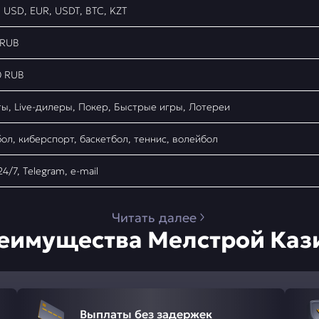
 USD, EUR, USDT, BTC, KZT
 RUB
0 RUB
ы, Live-дилеры, Покер, Быстрые игры, Лотереи
ол, киберспорт, баскетбол, теннис, волейбол
24/7, Telegram, e-mail
Читать далее
еимущества Мелстрой Каз
Выплаты без задержек