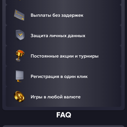
Выплаты без задержек
Защита личных данных
Постоянные акции и турниры
Регистрация в один клик
Игры в любой валюте
FAQ