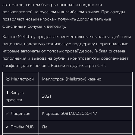
автоматов, систем быстрых выплат и поддержки
пользователей на русском и английском языках. Промокоды
позволяют новым игрокам получить дополнительные
фриспины и бонусы к депозиту.
Казино Mellstroy предлагает моментальные выплаты, действия
лицензии, надежную техническую поддержку и оригинальные
игровые автоматы от топовых провайдеров. Гибкая система
пополнения и вывода на рубли и криптовалюты обеспечивает
комфорт для игроков с России и других стран СНГ.
🥇 Меллстрой
Меллстрой (Mellstroy) казино
⬆ Запуск
2021
проекта
✅ Лицензия
Кюрасао 5081/JAZ2030-147
✔ Приём RUB
Да