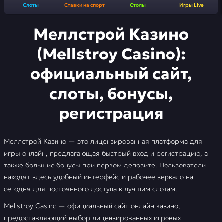
Слоты
Ставки на спорт
Столы
Игры Live
Меллстрой Казино
(Mellstroy Casino):
официальный сайт,
слоты, бонусы,
регистрация
Меллстрой Казино — это лицензированная платформа для
игры онлайн, предлагающая быстрый вход и регистрацию, а
также большие бонусы при первом депозите. Пользователи
находят здесь удобный интерфейс и рабочее зеркало на
сегодня для постоянного доступа к лучшим слотам.
Mellstroy Casino — официальный сайт онлайн казино,
предоставляющий выбор лицензированных игровых