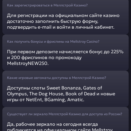
Как зарегистрироваться в Меллстрой Казино?
Для регистрации на официальном сайте казино
достаточно заполнить быструю форму,
подтвердить e-mail и войти в личный кабинет.
Как получить бонусы и фриспины на Mellstroy Casino?
При первом депозите начисляется бонус до 225%
и 200 фриспинов по промокоду
MellstroyNEW250.
Какие игровые автоматы доступны в Меллстрой Казино?
Доступны слоты Sweet Bonanza, Gates of
Olympus, The Dog House, Book of Dead и новые
игры от NetEnt, BGaming, Amatic.
Существует ли зеркало Меллстрой Казино для доступа из России?
Да, рабочее зеркало на сегодня всегда
публикуется на официальном сайте Mellstroy