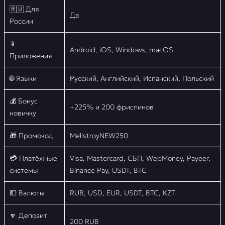
🇷🇺 Для
Да
России
📱
Android, iOS, Windows, macOS
Приложения
🌐 Языки
Русский, Английский, Испанский, Польский
💰 Бонус
+225% и 200 фриспинов
новичку
🎁 Промокод
MellstroyNEW250
💳 Платёжные
Visa, Mastercard, СБП, WebMoney, Payeer,
системы
Binance Pay, USDT, BTC
💵 Валюты
RUB, USD, EUR, USDT, BTC, KZT
🔽 Депозит
200 RUB