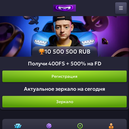
10 500 500 RUB
Получи 400FS + 500% на FD
Регистрация
Актуальное зеркало на сегодня
Зеркало