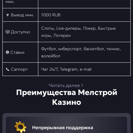
мин.
🔽 Вывод мин.
1000 RUB
Слоты, Live-дилеры, Покер, Быстрые
🎲 Доступно
игры, Лотереи
Футбол, киберспорт, баскетбол, теннис,
⚽ Ставки
волейбол
📞 Саппорт
Чат 24/7, Telegram, e-mail
Читать далее
Преимущества Мелстрой
Казино
Непрерывная поддержка