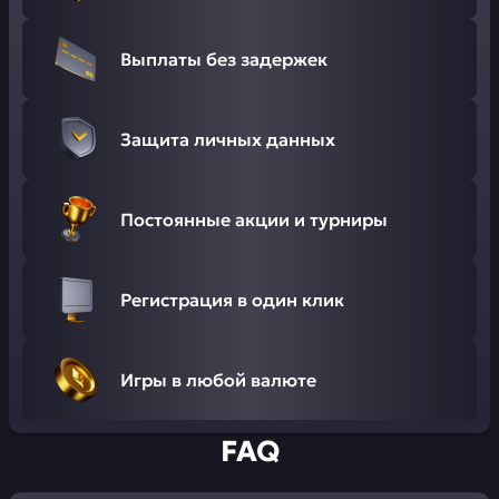
Выплаты без задержек
Защита личных данных
Постоянные акции и турниры
Регистрация в один клик
Игры в любой валюте
FAQ