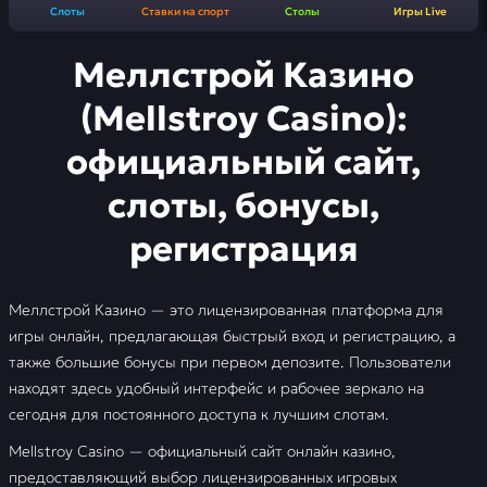
Слоты
Ставки на спорт
Столы
Игры Live
Меллстрой Казино
(Mellstroy Casino):
официальный сайт,
слоты, бонусы,
регистрация
Меллстрой Казино — это лицензированная платформа для
игры онлайн, предлагающая быстрый вход и регистрацию, а
также большие бонусы при первом депозите. Пользователи
находят здесь удобный интерфейс и рабочее зеркало на
сегодня для постоянного доступа к лучшим слотам.
Mellstroy Casino — официальный сайт онлайн казино,
предоставляющий выбор лицензированных игровых