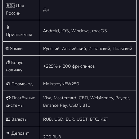
🇷🇺 Для
Да
России
📱
Android, iOS, Windows, macOS
Приложения
🌐 Языки
Русский, Английский, Испанский, Польский
💰 Бонус
+225% и 200 фриспинов
новичку
🎁 Промокод
MellstroyNEW250
💳 Платёжные
Visa, Mastercard, СБП, WebMoney, Payeer,
системы
Binance Pay, USDT, BTC
💵 Валюты
RUB, USD, EUR, USDT, BTC, KZT
🔽 Депозит
200 RUB