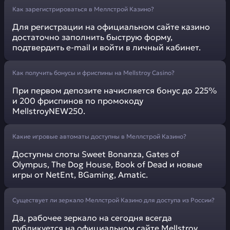
Как зарегистрироваться в Меллстрой Казино?
Для регистрации на официальном сайте казино
достаточно заполнить быструю форму,
подтвердить e-mail и войти в личный кабинет.
Как получить бонусы и фриспины на Mellstroy Casino?
При первом депозите начисляется бонус до 225%
и 200 фриспинов по промокоду
MellstroyNEW250.
Какие игровые автоматы доступны в Меллстрой Казино?
Доступны слоты Sweet Bonanza, Gates of
Olympus, The Dog House, Book of Dead и новые
игры от NetEnt, BGaming, Amatic.
Существует ли зеркало Меллстрой Казино для доступа из России?
Да, рабочее зеркало на сегодня всегда
публикуется на официальном сайте Mellstroy