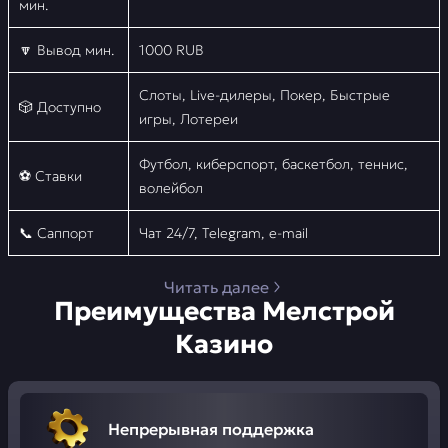
мин.
🔽 Вывод мин.
1000 RUB
Слоты, Live-дилеры, Покер, Быстрые
🎲 Доступно
игры, Лотереи
Футбол, киберспорт, баскетбол, теннис,
⚽ Ставки
волейбол
📞 Саппорт
Чат 24/7, Telegram, e-mail
Читать далее
Преимущества Мелстрой
Казино
Непрерывная поддержка