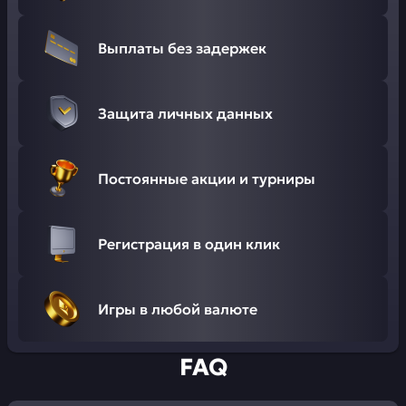
Выплаты без задержек
Защита личных данных
Постоянные акции и турниры
Регистрация в один клик
Игры в любой валюте
FAQ