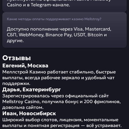
Casino и в Telegram-канале.
Какие методы оплаты поддерживает казино Mellstroy?
Доступно пополнение через Visa, Mastercard,
СБП, WebMoney, Binance Pay, USDT, Bitcoin и
другие.
Отзывы
Евгений, Москва
Меллстрой Казино работает стабильно, быстрые
выплаты, всегда рабочее зеркало и удобный чат
поддержки.
Дарья, Екатеринбург
Зарегистрировалась через официальный сайт
Mellstroy Casino, получила бонус и 200 фриспинов,
довольна сайтом.
Иван, Новосибирск
Широкий выбор слотов, лицензия, моментальные
выплаты и понятная регистрация — всё устраивает.