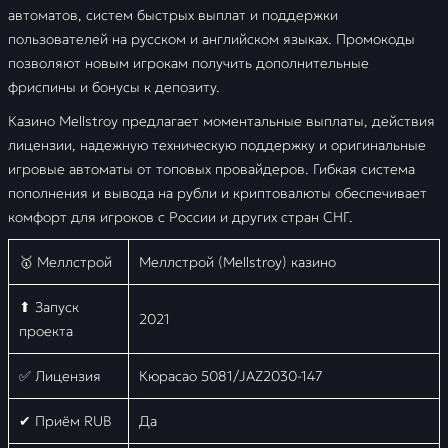
автоматов, систем быстрых выплат и поддержки
пользователей на русском и английском языках. Промокоды
позволяют новым игрокам получить дополнительные
фриспины и бонусы к депозиту.
Казино Mellstroy предлагает моментальные выплаты, действия
лицензии, надежную техническую поддержку и оригинальные
игровые автоматы от топовых провайдеров. Гибкая система
пополнения и вывода на рубли и криптовалюты обеспечивает
комфорт для игроков с России и других стран СНГ.
🥇 Меллстрой
Меллстрой (Mellstroy) казино
⬆ Запуск
2021
проекта
✅ Лицензия
Кюрасао 5081/JAZ2030-147
✔ Приём RUB
Да