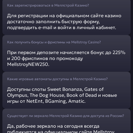
Как зарегистрироваться в Меллстрой Казино?
Для регистрации на официальном сайте казино
достаточно заполнить быструю форму,
подтвердить e-mail и войти в личный кабинет.
Как получить бонусы и фриспины на Mellstroy Casino?
При первом депозите начисляется бонус до 225%
и 200 фриспинов по промокоду
MellstroyNEW250.
Какие игровые автоматы доступны в Меллстрой Казино?
Доступны слоты Sweet Bonanza, Gates of
Olympus, The Dog House, Book of Dead и новые
игры от NetEnt, BGaming, Amatic.
Существует ли зеркало Меллстрой Казино для доступа из России?
Да, рабочее зеркало на сегодня всегда
публикуется на официальном сайте Mellstroy