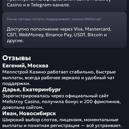
Casino и в Telegram-канале.
Какие методы оплаты поддерживает казино Mellstroy?
Доступно пополнение через Visa, Mastercard,
СБП, WebMoney, Binance Pay, USDT, Bitcoin и
другие.
Отзывы
Евгений, Москва
Меллстрой Казино работает стабильно, быстрые
выплаты, всегда рабочее зеркало и удобный чат
поддержки.
Дарья, Екатеринбург
Зарегистрировалась через официальный сайт
Mellstroy Casino, получила бонус и 200 фриспинов,
довольна сайтом.
Иван, Новосибирск
Широкий выбор слотов, лицензия, моментальные
выплаты и понятная регистрация — всё устраивает.