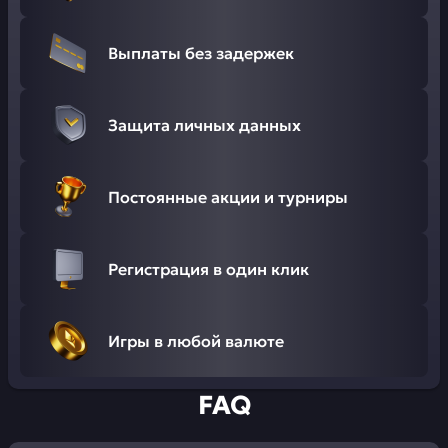
Выплаты без задержек
Защита личных данных
Постоянные акции и турниры
Регистрация в один клик
Игры в любой валюте
FAQ