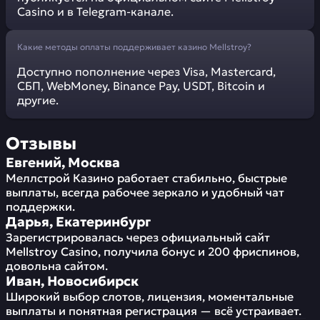
Casino и в Telegram-канале.
Какие методы оплаты поддерживает казино Mellstroy?
Доступно пополнение через Visa, Mastercard,
СБП, WebMoney, Binance Pay, USDT, Bitcoin и
другие.
Отзывы
Евгений, Москва
Меллстрой Казино работает стабильно, быстрые
выплаты, всегда рабочее зеркало и удобный чат
поддержки.
Дарья, Екатеринбург
Зарегистрировалась через официальный сайт
Mellstroy Casino, получила бонус и 200 фриспинов,
довольна сайтом.
Иван, Новосибирск
Широкий выбор слотов, лицензия, моментальные
выплаты и понятная регистрация — всё устраивает.