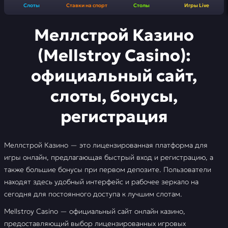
Слоты
Ставки на спорт
Столы
Игры Live
Меллстрой Казино
(Mellstroy Casino):
официальный сайт,
слоты, бонусы,
регистрация
Меллстрой Казино — это лицензированная платформа для
игры онлайн, предлагающая быстрый вход и регистрацию, а
также большие бонусы при первом депозите. Пользователи
находят здесь удобный интерфейс и рабочее зеркало на
сегодня для постоянного доступа к лучшим слотам.
Mellstroy Casino — официальный сайт онлайн казино,
предоставляющий выбор лицензированных игровых