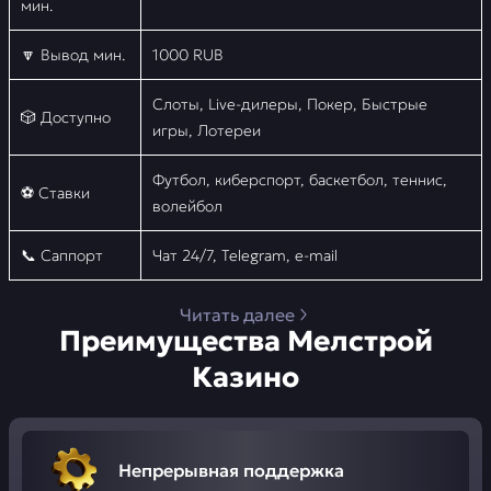
мин.
🔽 Вывод мин.
1000 RUB
Слоты, Live-дилеры, Покер, Быстрые
🎲 Доступно
игры, Лотереи
Футбол, киберспорт, баскетбол, теннис,
⚽ Ставки
волейбол
📞 Саппорт
Чат 24/7, Telegram, e-mail
Читать далее
Преимущества Мелстрой
Казино
Непрерывная поддержка