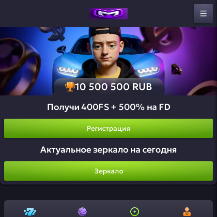
10 500 500 RUB
Получи 400FS + 500% на FD
Регистрация
Актуальное зеркало на сегодня
Зеркало