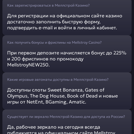
Как зарегистрироваться в Меллстрой Казино?
Для регистрации на официальном сайте казино
достаточно заполнить быструю форму,
подтвердить e-mail и войти в личный кабинет.
Как получить бонусы и фриспины на Mellstroy Casino?
При первом депозите начисляется бонус до 225%
и 200 фриспинов по промокоду
MellstroyNEW250.
Какие игровые автоматы доступны в Меллстрой Казино?
Доступны слоты Sweet Bonanza, Gates of
Olympus, The Dog House, Book of Dead и новые
игры от NetEnt, BGaming, Amatic.
Существует ли зеркало Меллстрой Казино для доступа из России?
Да, рабочее зеркало на сегодня всегда
публикуется на официальном сайте Mellstroy