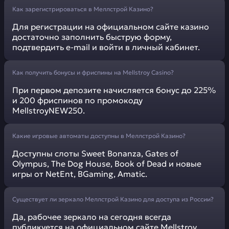
Как зарегистрироваться в Меллстрой Казино?
Для регистрации на официальном сайте казино
достаточно заполнить быструю форму,
подтвердить e-mail и войти в личный кабинет.
Как получить бонусы и фриспины на Mellstroy Casino?
При первом депозите начисляется бонус до 225%
и 200 фриспинов по промокоду
MellstroyNEW250.
Какие игровые автоматы доступны в Меллстрой Казино?
Доступны слоты Sweet Bonanza, Gates of
Olympus, The Dog House, Book of Dead и новые
игры от NetEnt, BGaming, Amatic.
Существует ли зеркало Меллстрой Казино для доступа из России?
Да, рабочее зеркало на сегодня всегда
публикуется на официальном сайте Mellstroy