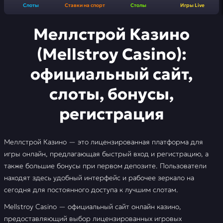
Слоты
Ставки на спорт
Столы
Игры Live
Меллстрой Казино
(Mellstroy Casino):
официальный сайт,
слоты, бонусы,
регистрация
Меллстрой Казино — это лицензированная платформа для
игры онлайн, предлагающая быстрый вход и регистрацию, а
также большие бонусы при первом депозите. Пользователи
находят здесь удобный интерфейс и рабочее зеркало на
сегодня для постоянного доступа к лучшим слотам.
Mellstroy Casino — официальный сайт онлайн казино,
предоставляющий выбор лицензированных игровых