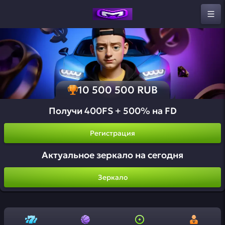
10 500 500 RUB
Получи 400FS + 500% на FD
Регистрация
Актуальное зеркало на сегодня
Зеркало