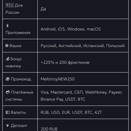
🇷🇺 Для
Да
России
📱
Android, iOS, Windows, macOS
Приложения
🌐 Языки
Русский, Английский, Испанский, Польский
💰 Бонус
+225% и 200 фриспинов
новичку
🎁 Промокод
MellstroyNEW250
💳 Платёжные
Visa, Mastercard, СБП, WebMoney, Payeer,
системы
Binance Pay, USDT, BTC
💵 Валюты
RUB, USD, EUR, USDT, BTC, KZT
🔽 Депозит
200 RUB