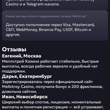
Casino и в Telegram-канале.
Какие методы оплаты поддерживает казино Mellstroy?
Доступно пополнение через Visa, Mastercard,
СБП, WebMoney, Binance Pay, USDT, Bitcoin и
другие.
Отзывы
Евгений, Москва
Меллстрой Казино работает стабильно, быстрые
выплаты, всегда рабочее зеркало и удобный чат
поддержки.
Дарья, Екатеринбург
Зарегистрировалась через официальный сайт
Mellstroy Casino, получила бонус и 200 фриспинов,
довольна сайтом.
Иван, Новосибирск
Широкий выбор слотов, лицензия, моментальные
выплаты и понятная регистрация — всё устраивает.