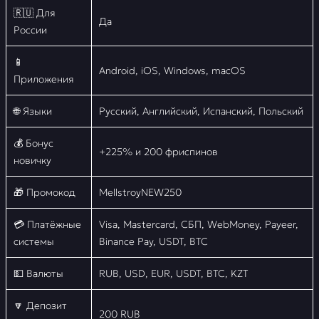
🇷🇺 Для
Да
России
📱
Android, iOS, Windows, macOS
Приложения
🌐 Языки
Русский, Английский, Испанский, Польский
💰 Бонус
+225% и 200 фриспинов
новичку
🎁 Промокод
MellstroyNEW250
💳 Платёжные
Visa, Mastercard, СБП, WebMoney, Payeer,
системы
Binance Pay, USDT, BTC
💵 Валюты
RUB, USD, EUR, USDT, BTC, KZT
🔽 Депозит
200 RUB