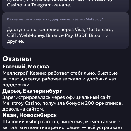
Casino и в Telegram-канале.
Какие методы оплаты поддерживает казино Mellstroy?
Доступно пополнение через Visa, Mastercard,
СБП, WebMoney, Binance Pay, USDT, Bitcoin и
другие.
Отзывы
Евгений, Москва
Меллстрой Казино работает стабильно, быстрые
выплаты, всегда рабочее зеркало и удобный чат
поддержки.
Дарья, Екатеринбург
Зарегистрировалась через официальный сайт
Mellstroy Casino, получила бонус и 200 фриспинов,
довольна сайтом.
Иван, Новосибирск
Широкий выбор слотов, лицензия, моментальные
выплаты и понятная регистрация — всё устраивает.