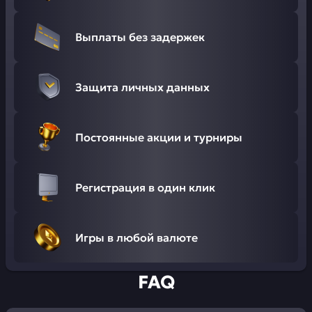
Выплаты без задержек
Защита личных данных
Постоянные акции и турниры
Регистрация в один клик
Игры в любой валюте
FAQ