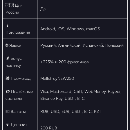
🇷🇺 Для
Да
России
📱
Android, iOS, Windows, macOS
Приложения
🌐 Языки
Русский, Английский, Испанский, Польский
💰 Бонус
+225% и 200 фриспинов
новичку
🎁 Промокод
MellstroyNEW250
💳 Платёжные
Visa, Mastercard, СБП, WebMoney, Payeer,
системы
Binance Pay, USDT, BTC
💵 Валюты
RUB, USD, EUR, USDT, BTC, KZT
🔽 Депозит
200 RUB