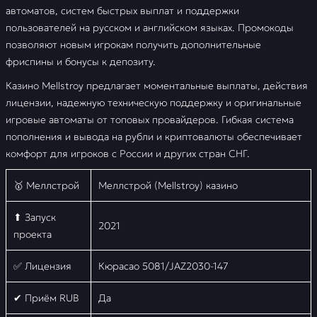
автоматов, систем быстрых выплат и поддержки
пользователей на русском и английском языках. Промокоды
позволяют новым игрокам получить дополнительные
фриспины и бонусы к депозиту.
Казино Mellstroy предлагает моментальные выплаты, действия
лицензии, надежную техническую поддержку и оригинальные
игровые автоматы от топовых провайдеров. Гибкая система
пополнения и вывода на рубли и криптовалюты обеспечивает
комфорт для игроков с России и других стран СНГ.
🥇 Меллстрой
Меллстрой (Mellstroy) казино
⬆ Запуск
2021
проекта
✅ Лицензия
Кюрасао 5081/JAZ2030-147
✔ Приём RUB
Да