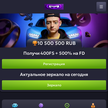
10 500 500 RUB
Получи 400FS + 500% на FD
Регистрация
Актуальное зеркало на сегодня
Зеркало