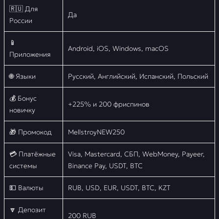
🇷🇺 Для
Да
России
📱
Android, iOS, Windows, macOS
Приложения
🌐 Языки
Русский, Английский, Испанский, Польский
💰 Бонус
+225% и 200 фриспинов
новичку
🎁 Промокод
MellstroyNEW250
💳 Платёжные
Visa, Mastercard, СБП, WebMoney, Payeer,
системы
Binance Pay, USDT, BTC
💵 Валюты
RUB, USD, EUR, USDT, BTC, KZT
🔽 Депозит
200 RUB