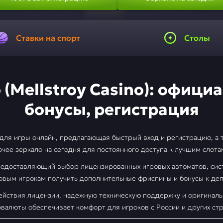
Ставки на спорт
Столы
(Mellstroy Casino): официа
бонусы, регистрация
ля игры онлайн, предлагающая быстрый вход и регистрацию, а 
чее зеркало на сегодня для постоянного доступа к лучшим слота
 предоставляющий выбор лицензированных игровых автоматов, си
овым игрокам получить дополнительные фриспины и бонусы к деп
действия лицензии, надежную техническую поддержку и оригинал
овалюты обеспечивает комфорт для игроков с России и других стр