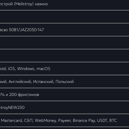
строй (Mellstroy) казино
сао 5081/JAZ2030-147
oid, iOS, Windows, macOS
кий, Английский, Испанский, Польский
5% и 200 фриспинов
stroyNEW250
, Mastercard, СБП, WebMoney, Payeer, Binance Pay, USDT, BTC