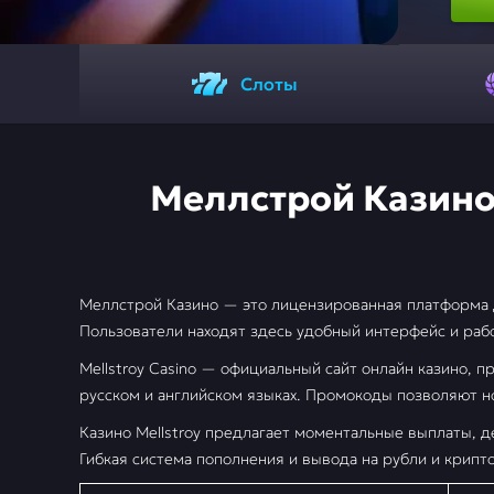
Слоты
Меллстрой Казино 
Меллстрой Казино — это лицензированная платформа д
Пользователи находят здесь удобный интерфейс и рабо
Mellstroy Casino — официальный сайт онлайн казино,
русском и английском языках. Промокоды позволяют н
Казино Mellstroy предлагает моментальные выплаты, 
Гибкая система пополнения и вывода на рубли и крипт