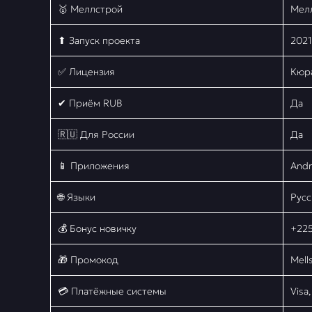
🥇 Меллстрой
Мелл
⬆ Запуск проекта
2021
✅ Лицензия
Кюра
✔ Приём RUB
Да
🇷🇺 Для России
Да
📱 Приложения
Andr
🌐 Языки
Русс
💰 Бонус новичку
+22
🎁 Промокод
Mell
💳 Платёжные системы
Visa