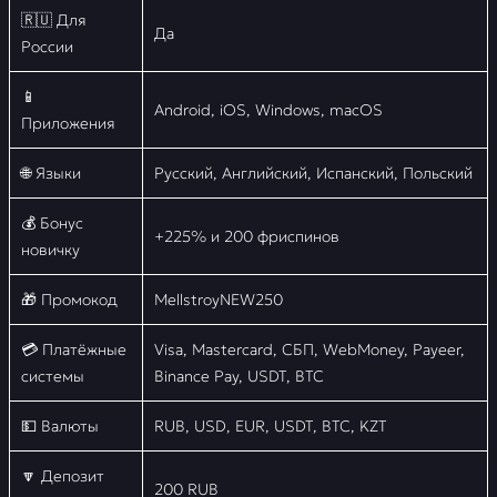
🇷🇺 Для
Да
России
📱
Android, iOS, Windows, macOS
Приложения
🌐 Языки
Русский, Английский, Испанский, Польский
💰 Бонус
+225% и 200 фриспинов
новичку
🎁 Промокод
MellstroyNEW250
💳 Платёжные
Visa, Mastercard, СБП, WebMoney, Payeer,
системы
Binance Pay, USDT, BTC
💵 Валюты
RUB, USD, EUR, USDT, BTC, KZT
🔽 Депозит
200 RUB