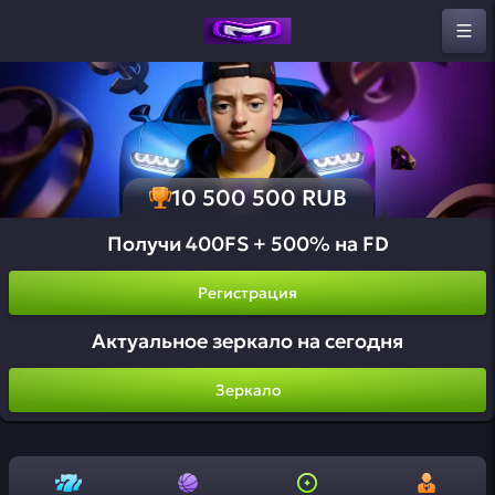
10 500 500 RUB
Получи 400FS + 500% на FD
Регистрация
Актуальное зеркало на сегодня
Зеркало