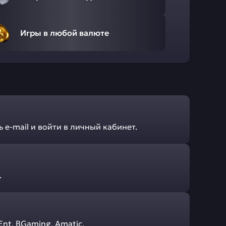
Игры в любой валюте
e-mail и войти в личный кабинет.
.
Ent, BGaming, Amatic.