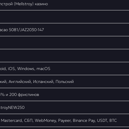
строй (Mellstroy) казино
сао 5081/JAZ2030-147
oid, iOS, Windows, macOS
кий, Английский, Испанский, Польский
5% и 200 фриспинов
stroyNEW250
, Mastercard, СБП, WebMoney, Payeer, Binance Pay, USDT, BTC